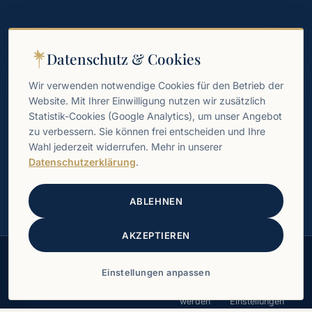
NEWSLETTER
Datenschutz & Cookies
Wissen, Geschichten und Einladungen direkt in Ihr Postfach.
Wir verwenden notwendige Cookies für den Betrieb der
Website. Mit Ihrer Einwilligung nutzen wir zusätzlich
→
Statistik-Cookies (Google Analytics), um unser Angebot
zu verbessern. Sie können frei entscheiden und Ihre
Spendenkonto
Wahl jederzeit widerrufen. Mehr in unserer
HypoVereinsbank
Datenschutzerklärung
.
IBAN DE58 1002 0890 0045 5584 60
BIC HYVEDEMM488
Weberbank
ABLEHNEN
IBAN DE13 1012 0100 1004 0541 59
BIC WELADED1WBB
AKZEPTIEREN
© 2026 Freunde der Hebräischen Universität Jerusalem e. V. ·
Einstellungen anpassen
Gemeinnützig & steuerlich anerkannt
Impressum
Datenschutz
Kontakt
Spenden
Mitglied
Cookie-
werden
Einstellungen